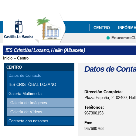
Pa
co
pri
CENTRO
INFÓRM
EducamosC
ORIENTACIÓN
PIS
CRFP
IES Cristóbal Lozano, Hellín (Albacete)
RESERVAS AULAS C
Inicio
»
Centro
Se encuentra usted aquí
PROCESO DE ADMISI
Datos de Conta
CENTRO
Datos de Contacto
RESOLUCIÓN PRUEBA
IES CRISTÓBAL LOZANO
Dirección Completa:
CASTILLA LA MANCHA 
Galería Multimedia
Plaza España, 2. 02400, Hell
Galería de Imágenes
Teléfonos:
Galería de Vídeos
967300153
Contacta con nosotros
Fax:
967680763