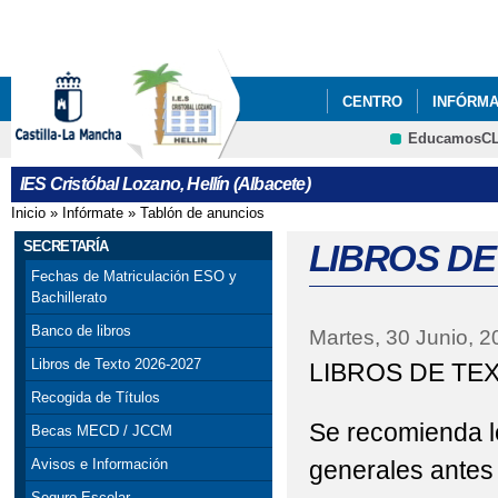
Pa
co
pri
CENTRO
INFÓRM
EducamosC
ORIENTACIÓN
PIS
CRFP
IES Cristóbal Lozano, Hellín (Albacete)
RESERVAS AULAS C
Inicio
»
Infórmate
»
Tablón de anuncios
Se encuentra usted aquí
PROCESO DE ADMISI
SECRETARÍA
LIBROS DE
Fechas de Matriculación ESO y
RESOLUCIÓN PRUEBA
Bachillerato
Banco de libros
Martes, 30 Junio, 2
CASTILLA LA MANCHA 
Libros de Texto 2026-2027
LIBROS DE TEX
Recogida de Títulos
Se recomienda l
Becas MECD / JCCM
generales antes 
Avisos e Información
Seguro Escolar