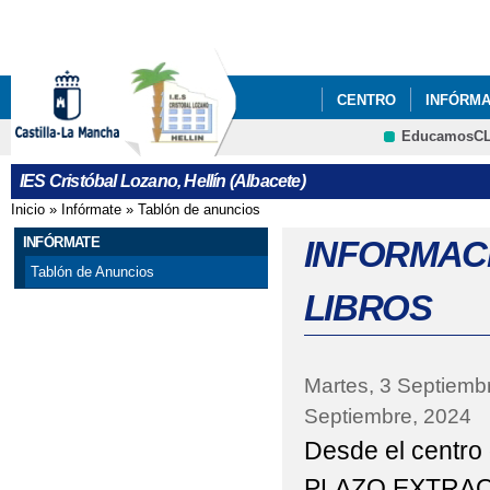
Pa
co
pri
CENTRO
INFÓRM
EducamosC
ORIENTACIÓN
PIS
CRFP
IES Cristóbal Lozano, Hellín (Albacete)
RESERVAS AULAS C
Inicio
»
Infórmate
»
Tablón de anuncios
Se encuentra usted aquí
PROCESO DE ADMISI
INFÓRMATE
INFORMAC
Tablón de Anuncios
RESOLUCIÓN PRUEBA
LIBROS
CASTILLA LA MANCHA 
Martes, 3 Septiemb
Septiembre, 2024
Desde el centro
PLAZO EXTRAOR